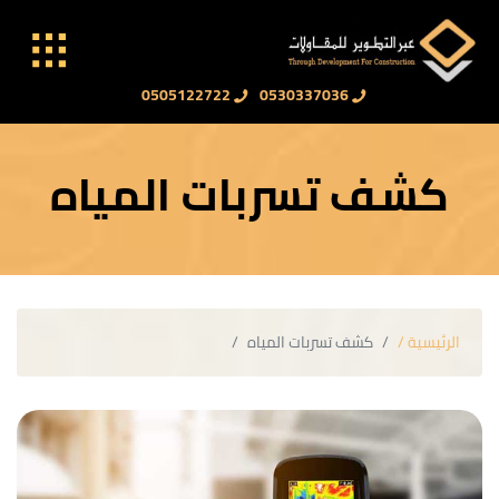
0505122722
0530337036
كشف تسربات المياه
الرئيسية /
كشف تسربات المياه