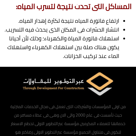
المشاكل التى تحدث نتيجة لتسرب المياه:
ارتفاع فاتورة المياه نتيجة لكثرة إهدار المياه.
انتشار الحشرات فى المكان الذى يحدث فيه التسريب.
استهلاك فاتورة المياة والكهرباء؛ وذلك لأن أحيانا
يكون هناك صلة بين استهلاك الكهرباء واستهلاك
الماء عند تركيب الخزانات.
من اولى المؤسسات والشركات التى تعمل فى مجال الخدمات المنزلية
حيث تأسست فى عام 2000 والى الان وهى فى عطاء مستمر من
خدماتها للعملاء المكرمين مؤسسة عبرالتطوير الاولى تحطم الاسعار
لتكون فى متناول الجميع مؤسسة عبرالتطوير الاولى رضاكم هو