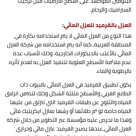
البتومين المؤكسد على اسطح الأرضيات قبل تركيب
السيراميك والرخام.
العزل
بالقرميد للعزل
المائي
:
هذا النوع من العزل المائي لا يتم استخدامه بكثرة في
المنطقة العربية, كما أنه يتم استخدامه من شركة العزل
المائي بالأغلب بالديكورات الخارجية. وذلك لأسباب عدة
عدم ملائمة الأسطح العلوية لتنفيذ العزل به لعدم تأثره
بالرطوبة والماء.
يكون تطبيق القرميد في العزل المائي بالبيوت ذات
الطابع الغربي والأسطح مثلثة الشكل وذلك لتضمن انزلاق
المياه والثلوج عن طبقات القرميد التي تنزلق من عليها
المياه خاصة لو تم طلائها أو رشها بعازل ايكريليك مائي
وهذا ما تحرص عليه مؤسسة عبر التطوير من خلال شركة
العزل المائي,عندها يصبح القرميد عازل مائي وحراري