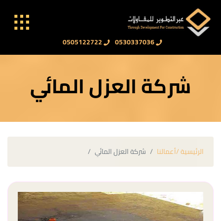
0505122722
0530337036
شركة العزل المائي
الرئيسية /
أعمالنا
شركة العزل المائي