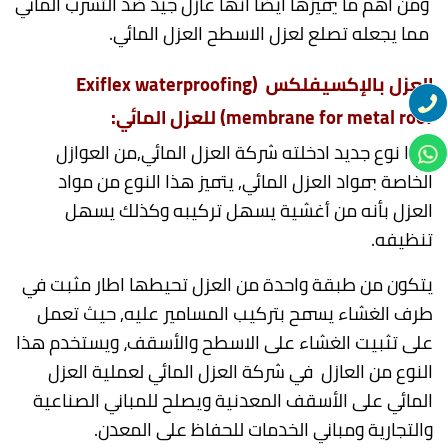
ومن أهم ما يميزها أيضا أنها عازل جيد ضد التسرب المائي
مما يجعله تصلع لعزل الاسطح العزل المائي.
العزل ب
الإكسيفلكس (
Exiflex waterproofing
membrane for metal roof
) للعزل
المائي
:
هذا نوع جديد ادخلته شركة العزل المائي,من العوازل
الخاصة بمواد العزل المائي, يتميز هذا النوع من مواد
العزل بأنه من أغشية يسهل تركيبه وكذلك يسهل
تنظيفه.
يتكون من طبقة واحدة من العزل تحيطها اطار مثبت في
طرف الغشاء يسمح بتركيب المسامير عليه, حيث تعمل
على تثبيت الغشاء على الاسطح والأسقف، ويستخدم هذا
النوع من العازل في شركة العزل المائي لعملية العزل
المائي على الأسقف المعدنية ويصلح للمباني الصناعية
والتجارية ومباني الخدمات للحفاظ على المعدن.