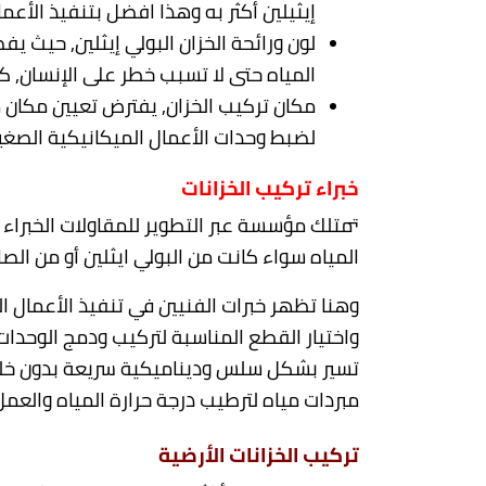
إيثيلين أكثر به وهذا افضل بتنفيذ الأع
لون ورائحة الخزان البولي إيثلين, حيث ي
المياه حتى لا تسبب خطر على الإنسان, كم
مكان تركيب الخزان, يفترض تعيين مكان مح
لضبط وحدات الأعمال الميكانيكية الصغير
خبراء تركيب الخزانات
تمتلك مؤسسة عبر التطوير للمقاولات الخبراء ا
المياه سواء كانت من البولي ايثلين أو من ال
وهنا تظهر خبرات الفنيين في تنفيذ الأعمال ا
واختيار القطع المناسبة لتركيب ودمج الوحد
تسير بشكل سلس وديناميكية سريعة بدون خلل 
مبردات مياه لترطيب درجة حرارة المياه والعم
تركيب الخزانات الأرضية