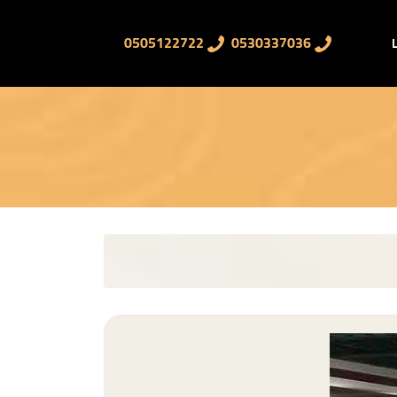
0505122722
0530337036
ا