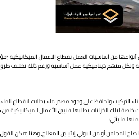
كل أنواعها من أساسيات العمل بقطاع الاعمال الميكانيكية بم
ضية ولكل منهم ديناميكية عمل أساسية ورغم ذلك تختلف طرق ال
ة أثناء التركيب وتحافظ على وجود مصدر ماء بحالات انقطاع الم
اصة لتلك الخزانات يطلبها فنيين الأعمال الميكانيكية من م
نها ما يأتي:
اج المجلفن أو من البولي إيثيلين المعالج, وهنا يمكن القول أ