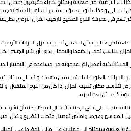
زانات الأرضية أكثر صعوبة وتحتاج لخبراء حقيقيين بمجال الأع
ل الجمالي وهذا ما توفره مؤسسة عبر التطوير للمقاولات, من 
وخبرتهم في معرفة النوع الصحيح لتركيب الخزان الأرضي بطريق
عة لكن هنا يجب أن لا نغفل أنه يجب عزل الخزانات الأرضية عزلا
لخزان ليناسب تحمل الضغط والاحمال بدون أن يتأثر الجسم الخار
ال الميكانيكية أفضل لمَ يقدمونه من مساعدة في الاختيار الص
ن الخزانات العلوية لما تشمله من مهمات و أعمال ميكانيكية
لتناسب مكان تثبيت الخزان إذا كان من النوع المنقول, والت
وماذا يمكن تعديله به.
م بنائه فيجب على فني تركيب الأعمال الميكانيكية أن يشرف على
يل المواسير وغيرها واماكن توصيل فتحات التفريغ وكذل اختيار
ية والعلوية ستحتاج إلى عمليات عزل مائي للحفاظ على المباني